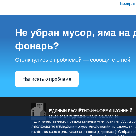
Возврат
Не убран мусор, яма на 
фонарь?
Столкнулись с проблемой — сообщите о ней!
Написать о проблеме
ЕДИНЫЙ РАСЧЁТНО-ИНФОРМАЦИОННЫЙ
ЦЕНТР ВЛАДИМИРСКОЙ ОБЛАСТИ
Для качественного предоставления услуг, сайт eric33.ru
пользователя (сведения о местоположении; ip-адрес; тип,
© 2015. ООО "ЕРИЦ Владимирской области"
сайт пользователь; какие страницы открывает). Собранн
Все права защищены. Персональные данные размещены с