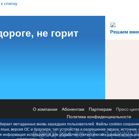
 к списку
дороге, не горит
Решаем вме
О компании
Абонентам
Партнерам
Пресс-цен
Политика конфиденциальности
 собирает метаданные вновь зашедших пользователей. Файлы cookies сохраня
 язык, версия ОС и браузера; тип устройства и разрешение экрана; источник,
8 (800) 234-59-33
+7 (4922) 
ая информация используется для обработки статистических данных использо