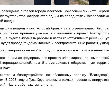
 совещание с главой города Алексеем Соколовым Министр Сергей 
благоустройства которой стал одним из победителей Всероссийск
ой среды.
дущим подрядчиком, который брался за его реализацию, был рас
аций также приняли участие в совещании - проект благоустро
ация будет выполнять работы в части конструктивных решений, у
- будет проводить демонтажные и электромонтажные работы, укладку
 запланированные на 2026 год, по условиям контрактов должны бы
ого, в рамках федерального проекта «Формирование комфортной
Интернациональной: там благоустраивают общественную террито
 году.
жается и благоустройство по областному проекту "Благодвор
м. В 2026 году в Гусь-Хрустальном в рамках проекта планируетс
рий. Часть работ уже выполнена.