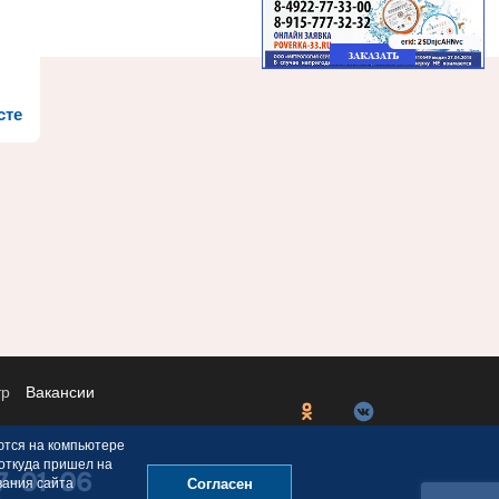
сте
тр
Вакансии
ются на компьютере
 откуда пришел на
77-01-06
вания сайта
Согласен