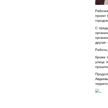
Рабочее
проект 
городск
С преды
организ
организ
другая 
Работы,
Кроме т
улице 
прошлом
Продол
Авдеевы
террито