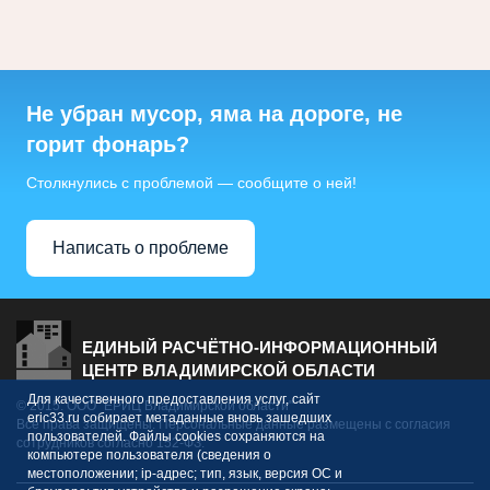
Не убран мусор, яма на дороге, не
горит фонарь?
Столкнулись с проблемой — сообщите о ней!
Написать о проблеме
ЕДИНЫЙ РАСЧЁТНО-ИНФОРМАЦИОННЫЙ
ЦЕНТР ВЛАДИМИРСКОЙ ОБЛАСТИ
Для качественного предоставления услуг, сайт
© 2015. ООО "ЕРИЦ Владимирской области"
eric33.ru собирает метаданные вновь зашедших
Все права защищены. Персональные данные размещены с согласия
пользователей. Файлы cookies сохраняются на
сотрудников согласно 152-ФЗ.
компьютере пользователя (сведения о
местоположении; ip-адрес; тип, язык, версия ОС и