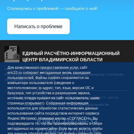
Столкнулись с проблемой — сообщите о ней!
Написать о проблеме
ЕДИНЫЙ РАСЧЁТНО-ИНФОРМАЦИОННЫЙ
ЦЕНТР ВЛАДИМИРСКОЙ ОБЛАСТИ
Для качественного предоставления услуг, сайт
© 2015. ООО "ЕРИЦ Владимирской области"
eric33.ru собирает метаданные вновь зашедших
Все права защищены. Персональные данные размещены с согласия
пользователей. Файлы cookies сохраняются на
сотрудников согласно 152-ФЗ.
компьютере пользователя (сведения о
местоположении; ip-адрес; тип, язык, версия ОС и
браузера; тип устройства и разрешение экрана;
О компании
Абонентам
Партнерам
Пресс-центр
источник, откуда пришел на сайт пользователь; какие
страницы открывает). Собранная информация
Вакансии
Политика конфиденциальности
используется для обработки статистических данных
использования сайта посредством интернет-сервиса
Яндекс.Метрика). Нажимая кнопку «СОГЛАСЕН», Вы
8 (800) 234-59-33
подтверждаете то, что Вы проинформированы о сборе
метаданных на нашем сайте. Если вы не хотите, чтобы
+7 (4922) 77-01-06
эти данные обрабатывались, то должны покинуть сайт.