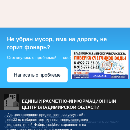
Не убран мусор, яма на дороге, не
горит фонарь?
Столкнулись с проблемой — сообщите о ней!
Написать о проблеме
ЕДИНЫЙ РАСЧЁТНО-ИНФОРМАЦИОННЫЙ
ЦЕНТР ВЛАДИМИРСКОЙ ОБЛАСТИ
Для качественного предоставления услуг, сайт
© 2015. ООО "ЕРИЦ Владимирской области"
eric33.ru собирает метаданные вновь зашедших
Все права защищены. Персональные данные размещены с согласия
пользователей. Файлы cookies сохраняются на
сотрудников согласно 152-ФЗ.
компьютере пользователя (сведения о