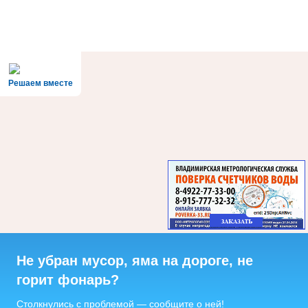
Решаем вместе
Не убран мусор, яма на дороге, не
горит фонарь?
Столкнулись с проблемой — сообщите о ней!