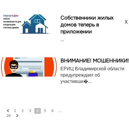
Собственники жилых
X
домов теперь в
приложении
...
ВНИМАНИЕ! МОШЕННИКИ!
ЕРИЦ Владимирской области
предупреждает об
участивши�...
1
2
3
4
5
6
...
28