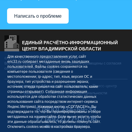
Написать о проблеме
ЕДИНЫЙ РАСЧЁТНО-ИНФОРМАЦИОННЫЙ
ЦЕНТР ВЛАДИМИРСКОЙ ОБЛАСТИ
Для качественного предоставления услуг, сайт
© 2015. ООО "ЕРИЦ Владимирской области"
eric33.ru собирает метаданные вновь зашедших
Все права защищены. Персональные данные размещены с согласия
пользователей. Файлы cookies сохраняются на
сотрудников согласно 152-ФЗ.
компьютере пользователя (сведения о
местоположении; ip-адрес; тип, язык, версия ОС и
браузера; тип устройства и разрешение экрана;
О компании
Абонентам
Партнерам
Пресс-центр
источник, откуда пришел на сайт пользователь; какие
страницы открывает). Собранная информация
Вакансии
Политика конфиденциальности
используется для обработки статистических данных
использования сайта посредством интернет-сервиса
Яндекс.Метрика). Нажимая кнопку «СОГЛАСЕН», Вы
8 (800) 234-59-33
подтверждаете то, что Вы проинформированы о сборе
метаданных на нашем сайте. Если вы не хотите, чтобы
+7 (4922) 77-01-06
эти данные обрабатывались, то должны покинуть сайт.
Написать обращение
Отключить cookies можно в настройках браузера.