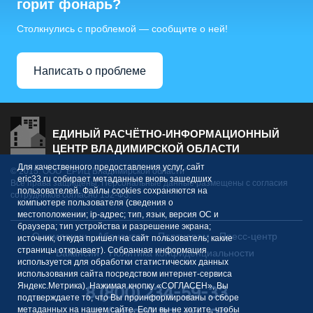
горит фонарь?
Столкнулись с проблемой — сообщите о ней!
Написать о проблеме
ЕДИНЫЙ РАСЧЁТНО-ИНФОРМАЦИОННЫЙ
ЦЕНТР ВЛАДИМИРСКОЙ ОБЛАСТИ
Для качественного предоставления услуг, сайт
© 2015. ООО "ЕРИЦ Владимирской области"
eric33.ru собирает метаданные вновь зашедших
Все права защищены. Персональные данные размещены с согласия
пользователей. Файлы cookies сохраняются на
сотрудников согласно 152-ФЗ.
компьютере пользователя (сведения о
местоположении; ip-адрес; тип, язык, версия ОС и
браузера; тип устройства и разрешение экрана;
О компании
Абонентам
Партнерам
Пресс-центр
источник, откуда пришел на сайт пользователь; какие
страницы открывает). Собранная информация
Вакансии
Политика конфиденциальности
используется для обработки статистических данных
использования сайта посредством интернет-сервиса
Яндекс.Метрика). Нажимая кнопку «СОГЛАСЕН», Вы
8 (800) 234-59-33
подтверждаете то, что Вы проинформированы о сборе
метаданных на нашем сайте. Если вы не хотите, чтобы